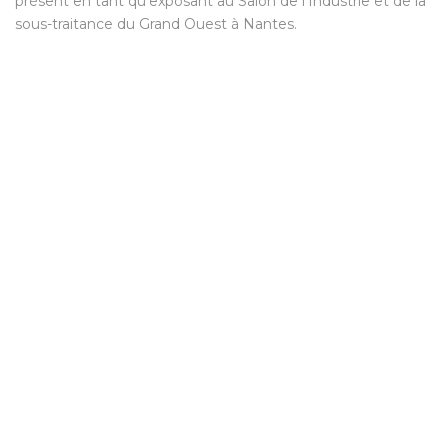
présent en tant qu’exposant au Salon de l’Industrie et de la
sous-traitance du Grand Ouest à Nantes.
Venez nous rencontrer :
GP Niv 3 Stand 436
Categories
french
,
Salon
Post comment