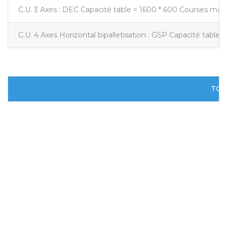
C.U. 3 Axes : DEC Capacité table = 1600 * 600 Courses mac
C.U. 4 Axes Horizontal bipalletisation : GSP Capacité table
TOU
Tour numérique 9 Axes : TMM 250 Capacité : mandrin diamè
Tour numérique 4 Axes : RO Capacité : mandrin diamètre = 
Tour numérique 3 Axes : ER Capacité : mandrin diamètre =
Tour numérique 2 Axes : TA Capacité : mandrin diamètre = 
ALESEUSE – FRAISEUSES ET T